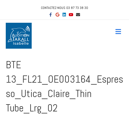
CONTACTEZ-NOUS 03 87 73 38 30
F
G
L
Y
E
a
o
i
o
m
c
o
n
u
a
e
g
k
t
i
b
l
e
u
l
M
o
e
d
b
e
o
i
e
n
k
n
u
BTE
13_FL21_OE003164_Espres
so_Utica_Claire_Thin
Tube_Lrg_02