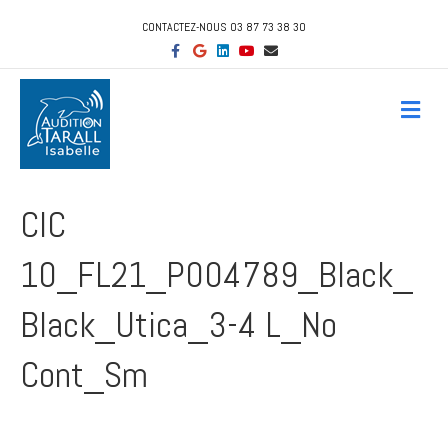
CONTACTEZ-NOUS 03 87 73 38 30
F
G
L
Y
E
a
o
i
o
m
c
o
n
u
a
e
g
k
t
i
b
l
e
u
l
M
o
e
d
b
e
o
i
e
n
k
n
u
CIC
10_FL21_P004789_Black_
Black_Utica_3-4 L_No
Cont_Sm