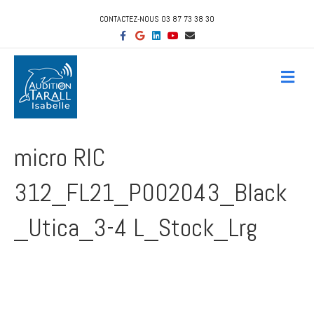
CONTACTEZ-NOUS 03 87 73 38 30
F
G
L
Y
E
a
o
i
o
m
c
o
n
u
a
e
g
k
t
i
b
l
e
u
l
M
o
e
d
b
e
o
i
e
n
k
n
u
micro RIC
312_FL21_P002043_Black
_Utica_3-4 L_Stock_Lrg