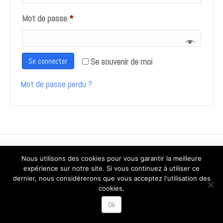
Obligatoire
Mot de passe
*
Se connecter
Se souvenir de moi
Mot de passe perdu ?
Copyright 2017 Isabelle Tarall © - Designed by
IT-SECURE Luxembourg
Nous utilisons des cookies pour vous garantir la meilleure
expérience sur notre site. Si vous continuez à utiliser ce
dernier, nous considérerons que vous acceptez l'utilisation des
cookies.
Ok